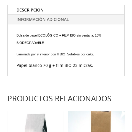
ventana.
DESCRIPCIÓN
100%
INFORMACIÓN ADICIONAL
BIODEGRADABLE.
Sellables
cantidad
Bolsa de papel ECOLÓGICO + FILM BIO sin ventana. 10%
BIODEGRADABLE
Laminada por el interior con fil BIO. Sellables por calor.
Papel blanco 70 g + film BIO 23 micras.
PRODUCTOS RELACIONADOS