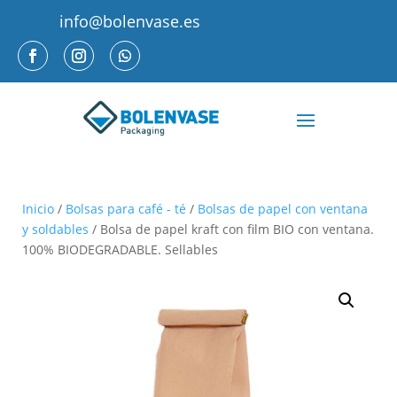
info@bolenvase.es
Inicio
/
Bolsas para café - té
/
Bolsas de papel con ventana
y soldables
/ Bolsa de papel kraft con film BIO con ventana.
100% BIODEGRADABLE. Sellables