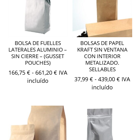
BOLSA DE FUELLES
BOLSAS DE PAPEL
LATERALES ALUMINIO –
KRAFT SIN VENTANA
SIN CIERRE – (GUSSET
CON INTERIOR
POUCHES)
METALIZADO.
SELLABLES
Rango
166,75
€
-
661,20
€
IVA
Rango
37,99
€
-
439,00
€
IVA
de
incluído
de
incluído
precios:
precios
desde
desde
166,75 €
37,99 €
hasta
hasta
661,20 €
439,00 