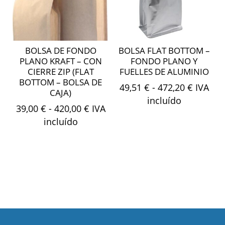
BOLSA DE FONDO
BOLSA FLAT BOTTOM –
PLANO KRAFT – CON
FONDO PLANO Y
CIERRE ZIP (FLAT
FUELLES DE ALUMINIO
BOTTOM – BOLSA DE
Rango
49,51
€
-
472,20
€
IVA
CAJA)
de
incluído
Rango
39,00
€
-
420,00
€
IVA
precios
de
incluído
desde
precios:
49,51 €
desde
hasta
39,00 €
472,20 
hasta
420,00 €