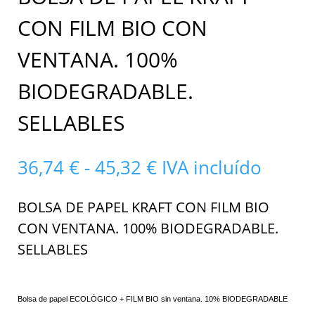
CON FILM BIO CON
VENTANA. 100%
BIODEGRADABLE.
SELLABLES
Rango
36,74
€
-
45,32
€
IVA incluído
de
precios:
BOLSA DE PAPEL KRAFT CON FILM BIO
desde
CON VENTANA. 100% BIODEGRADABLE.
36,74 €
hasta
SELLABLES
45,32 €
Bolsa de papel ECOLÓGICO + FILM BIO sin ventana. 10% BIODEGRADABLE