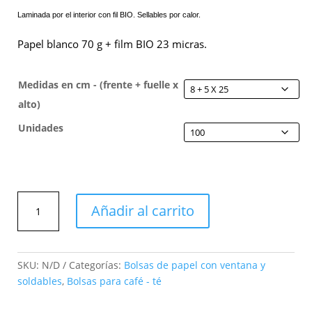
Laminada por el interior con fil BIO. Sellables por calor.
Papel blanco 70 g + film BIO 23 micras.
Medidas en cm - (frente + fuelle x
alto)
Unidades
Bolsa
Añadir al carrito
de
papel
kraft
con
SKU:
N/D
Categorías:
Bolsas de papel con ventana y
film
soldables
,
Bolsas para café - té
BIO
con