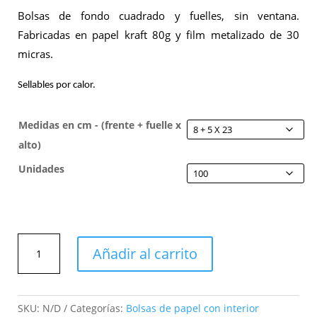
439,00 €
Bolsas de fondo cuadrado y fuelles, sin ventana.
Fabricadas en papel kraft 80g y film metalizado de 30
micras.
Sellables por calor.
Medidas en cm - (frente + fuelle x
alto)
Unidades
Bolsas
Añadir al carrito
de
papel
kraft
sin
SKU:
N/D
Categorías:
Bolsas de papel con interior