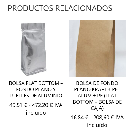
PRODUCTOS RELACIONADOS
BOLSA FLAT BOTTOM –
BOLSA DE FONDO
FONDO PLANO Y
PLANO KRAFT + PET
FUELLES DE ALUMINIO
ALUM + PE (FLAT
BOTTOM – BOLSA DE
Rango
49,51
€
-
472,20
€
IVA
CAJA)
de
incluído
Rango
16,84
€
-
208,60
€
IVA
precios:
de
incluído
desde
precios