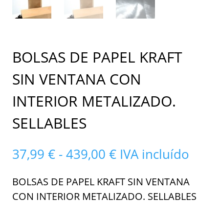
BOLSAS DE PAPEL KRAFT
SIN VENTANA CON
INTERIOR METALIZADO.
SELLABLES
Rango
37,99
€
-
439,00
€
IVA incluído
de
precios:
BOLSAS DE PAPEL KRAFT SIN VENTANA
desde
CON INTERIOR METALIZADO. SELLABLES
37,99 €
hasta