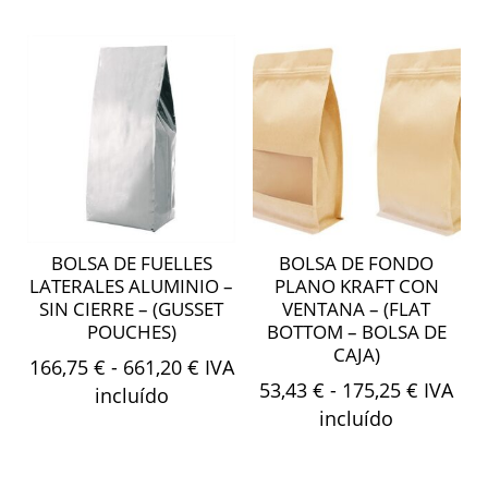
49,51 €
desde
hasta
16,84 €
472,20 €
hasta
208,60 
BOLSA DE FUELLES
BOLSA DE FONDO
LATERALES ALUMINIO –
PLANO KRAFT CON
SIN CIERRE – (GUSSET
VENTANA – (FLAT
POUCHES)
BOTTOM – BOLSA DE
CAJA)
Rango
166,75
€
-
661,20
€
IVA
Rango
53,43
€
-
175,25
€
IVA
de
incluído
de
incluído
precios:
precios
desde
desde
166,75 €