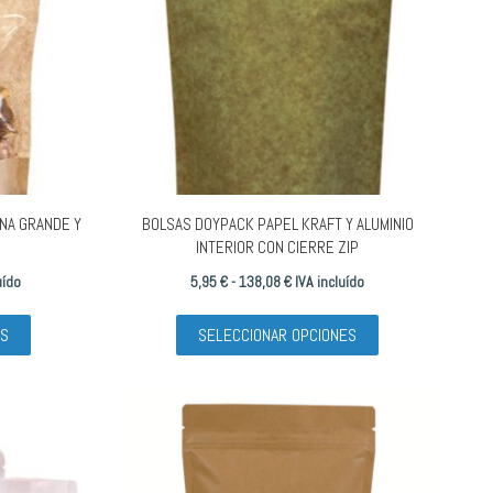
NA GRANDE Y
BOLSAS DOYPACK PAPEL KRAFT Y ALUMINIO
INTERIOR CON CIERRE ZIP
Rango
uído
5,95
€
-
138,08
€
IVA incluído
Este
de
Este
ES
SELECCIONAR OPCIONES
producto
precios:
producto
tiene
desde
tiene
múltiples
5,95 €
múltiples
variantes.
hasta
variantes.
Las
138,08 €
Las
opciones
opciones