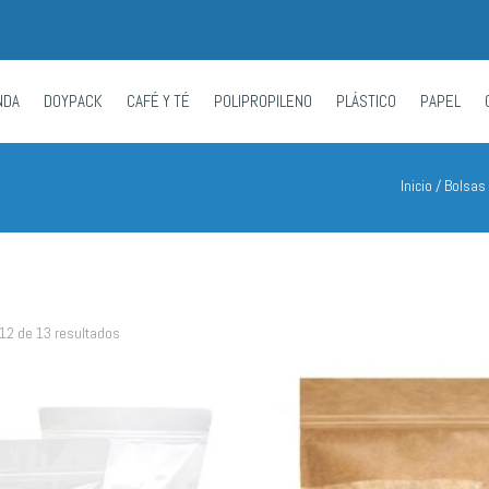
NDA
DOYPACK
CAFÉ Y TÉ
POLIPROPILENO
PLÁSTICO
PAPEL
Inicio
/ Bolsas
12 de 13 resultados