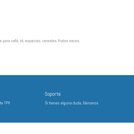
 para café, té, especias, cereales, frutos secos,
Soporte
de TPV
Si tienes alguna duda, llámanos