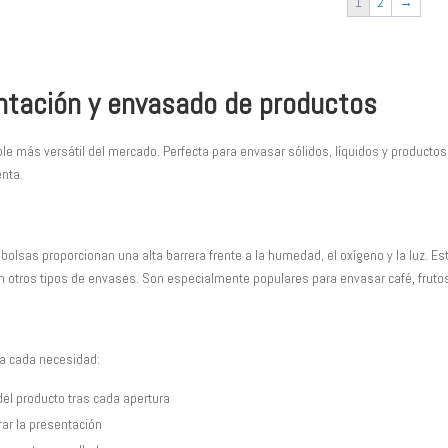
1
2
→
71,30 €
Las
66,52 €
opciones
se
pueden
ntación y envasado de productos
elegir
en
le más versátil del mercado. Perfecta para envasar sólidos, líquidos y productos
la
enta.
página
de
producto
bolsas proporcionan una alta barrera frente a la humedad, el oxígeno y la luz. 
 otros tipos de envases. Son especialmente populares para envasar café, fruto
a cada necesidad:
el producto tras cada apertura
ar la presentación