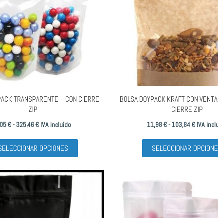
PACK TRANSPARENTE – CON CIERRE
BOLSA DOYPACK KRAFT CON VENTA
ZIP
CIERRE ZIP
Rango
Rango
,05
€
-
325,46
€
IVA incluído
11,98
€
-
103,84
€
IVA incl
de
Este
de
SELECCIONAR OPCIONES
SELECCIONAR OPCION
precios:
producto
precios:
desde
tiene
desde
7,05 €
múltiples
11,98 €
hasta
variantes.
hasta
325,46 €
Las
103,84 €
opciones