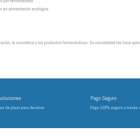
do por termosellado
 en alimentación ecológica
ción, la cosmética y los productos farmacéuticos. Su versatilidad las hace aptas
voluciones
Pago Seguro
ías de plazo para devolver
Pago 100% seguro a través 