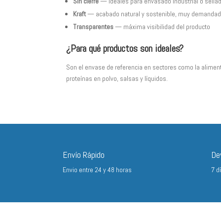
Sin cierre
— ideales para envasado industrial o sella
Kraft
— acabado natural y sostenible, muy demandado
Transparentes
— máxima visibilidad del producto
¿Para qué productos son ideales?
Son el envase de referencia en sectores como la alimenta
proteínas en polvo, salsas y líquidos.
Envío Rápido
De
Envio entre 24 y 48 horas
7 d