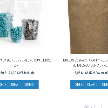
opciones
se
pueden
elegir
en
la
página
de
producto
ACK DE POLIPROPILENO CON CIERRE
BOLSAS DOYPACK KRAFT Y POLI
ZIP
METALIZADO CON CIERRE 
Rango
Rango
,50
€
-
71,30
€
IVA incluído
8,93
€
-
66,52
€
IVA inclu
de
Este
de
SELECCIONAR OPCIONES
SELECCIONAR OPCION
precios:
producto
precios:
desde
tiene
desde
9,50 €
múltiples
8,93 €
hasta
variantes.
hasta