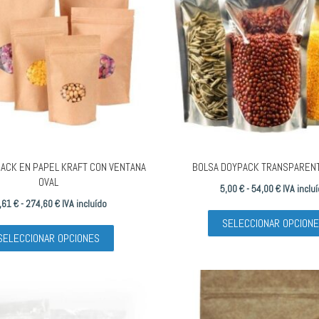
se
pueden
elegir
en
la
página
de
producto
ACK EN PAPEL KRAFT CON VENTANA
BOLSA DOYPACK TRANSPAREN
OVAL
Rango
5,00
€
-
54,00
€
IVA inclu
Rango
,61
€
-
274,60
€
IVA incluído
de
de
Este
SELECCIONAR OPCION
precios:
SELECCIONAR OPCIONES
precios:
producto
desde
desde
tiene
5,00 €
24,61 €
múltiples
hasta
hasta
variantes.
54,00 €
274,60 €
Las