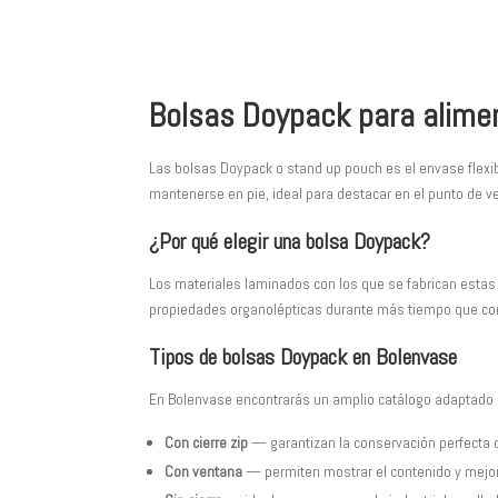
Bolsas Doypack para alime
Las bolsas Doypack o stand up pouch es el envase flexib
mantenerse en pie, ideal para destacar en el punto de v
¿Por qué elegir una bolsa Doypack?
Los materiales laminados con los que se fabrican estas 
propiedades organolépticas durante más tiempo que con
Tipos de bolsas Doypack en Bolenvase
En Bolenvase encontrarás un amplio catálogo adaptado 
Con cierre zip
— garantizan la conservación perfecta d
Con ventana
— permiten mostrar el contenido y mejor