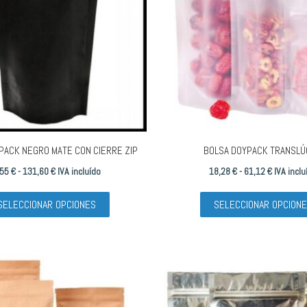
se
pueden
elegir
en
la
página
de
producto
PACK NEGRO MATE CON CIERRE ZIP
BOLSA DOYPACK TRANSLÚ
Rango
Rango
,55
€
-
131,60
€
IVA incluído
18,28
€
-
61,12
€
IVA inclu
de
Este
de
SELECCIONAR OPCIONES
SELECCIONAR OPCION
precios:
producto
precios:
desde
tiene
desde
8,55 €
múltiples
18,28 €
hasta
variantes.
hasta
131,60 €
Las
61,12 €
opciones