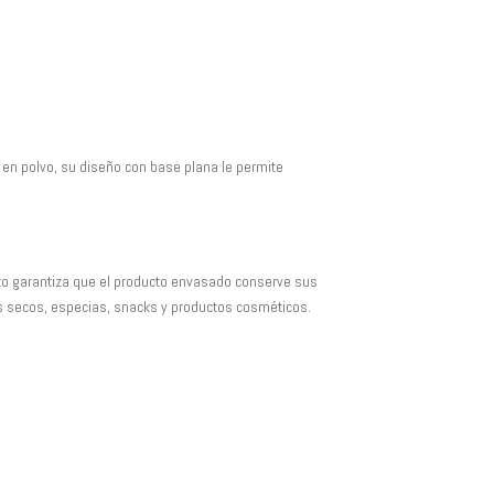
Las
19,42 €
Las
opciones
opciones
se
se
pueden
pueden
elegir
elegir
en
en
 en polvo, su diseño con base plana le permite
la
la
página
página
de
de
producto
producto
Esto garantiza que el producto envasado conserve sus
s secos, especias, snacks y productos cosméticos.