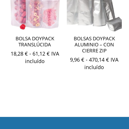
BOLSA DOYPACK
BOLSAS DOYPACK
TRANSLÚCIDA
ALUMINIO – CON
CIERRE ZIP
Rango
18,28
€
-
61,12
€
IVA
Rango
9,96
€
-
470,14
€
IVA
de
incluído
de
incluído
precios:
precios:
desde
desde
18,28 €
9,96 €
hasta
hasta
61,12 €
470,14 