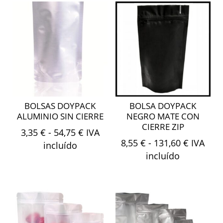
BOLSAS DOYPACK
BOLSA DOYPACK
ALUMINIO SIN CIERRE
NEGRO MATE CON
CIERRE ZIP
Rango
3,35
€
-
54,75
€
IVA
Rango
8,55
€
-
131,60
€
IVA
de
incluído
de
incluído
precios:
precios:
desde
desde
3,35 €
8,55 €
hasta
hasta
54,75 €
131,60 