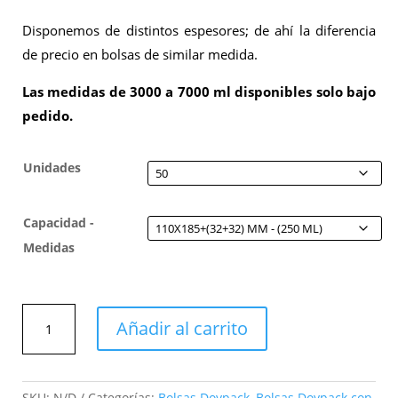
Disponemos de distintos espesores; de ahí la diferencia
de precio en bolsas de similar medida.
Las medidas de 3000 a 7000 ml disponibles solo bajo
pedido.
Unidades
Capacidad -
Medidas
Bolsa
Añadir al carrito
Doypack
transparente
-
con
SKU:
N/D
Categorías:
Bolsas Doypack
,
Bolsas Doypack con