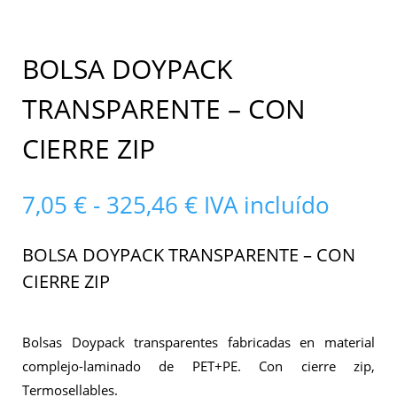
BOLSA DOYPACK
TRANSPARENTE – CON
CIERRE ZIP
Rango
7,05
€
-
325,46
€
IVA incluído
de
precios:
BOLSA DOYPACK TRANSPARENTE – CON
desde
CIERRE ZIP
7,05 €
hasta
325,46 €
Bolsas Doypack transparentes fabricadas en material
complejo-laminado de PET+PE. Con cierre zip,
Termosellables.