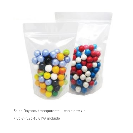
Bolsa Doypack transparente – con cierre zip
Rango
7,05
€
-
325,46
€
IVA incluído
de
precios: