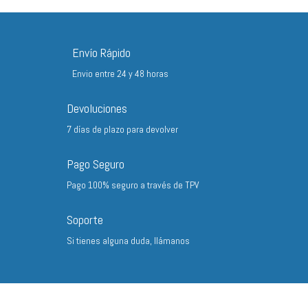
desde
7,05 €
hasta
Envío Rápido
325,46 €
Envio entre 24 y 48 horas
Devoluciones
7 días de plazo para devolver
Pago Seguro
Pago 100% seguro a través de TPV
Soporte
Si tienes alguna duda, llámanos