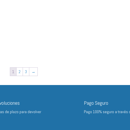
1
2
3
→
voluciones
Pago Seguro
ías de plazo para devolver
Pago 100% seguro a través 