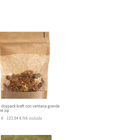
 doypack kraft con ventana grande
re zip
Rango
8
€
-
103,84
€
IVA incluído
de
precios:
desde