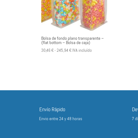
Bolsa de fondo plano transparente –
(flat bottom – Bolsa de caja)
Rango
30,46
€
-
245,94
€
IVA incluído
de
precios:
desde
30,46 €
hasta
245,94 €
Envío Rápido
De
Envio entre 24 y 48 horas
7 d