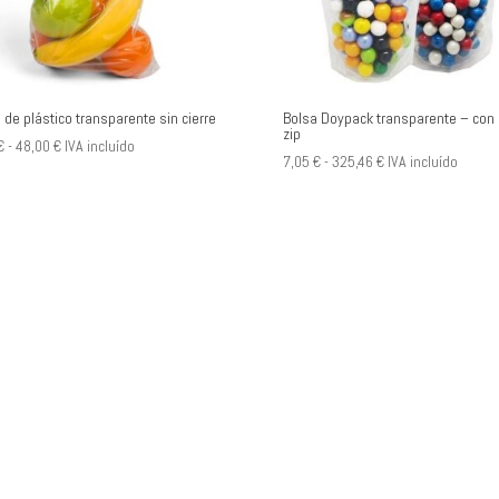
 de plástico transparente sin cierre
Bolsa Doypack transparente – con 
zip
Rango
€
-
48,00
€
IVA incluído
Rango
7,05
€
-
325,46
€
IVA incluído
de
de
precios:
precios:
desde
desde
8,50 €
7,05 €
hasta
hasta
48,00 €
325,46 €