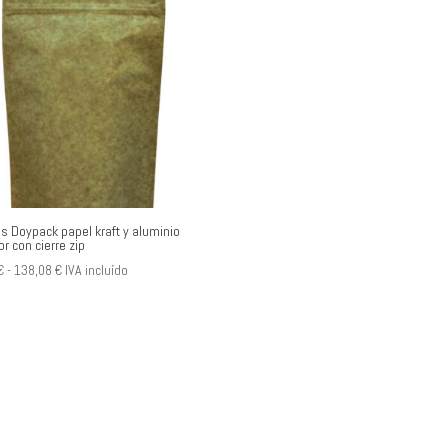
11,98 €
hasta
103,84 €
s Doypack papel kraft y aluminio
or con cierre zip
Rango
€
-
138,08
€
IVA incluído
de
precios:
desde
5,95 €
hasta
138,08 €