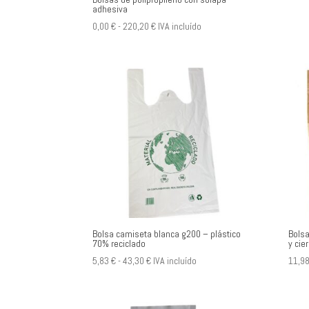
adhesiva
Rango
0,00
€
-
220,20
€
IVA incluído
de
precios:
desde
0,00 €
hasta
220,20 €
Bolsa camiseta blanca g200 – plástico
Bolsa
70% reciclado
y cier
Rango
5,83
€
-
43,30
€
IVA incluído
11,9
de
precios:
desde