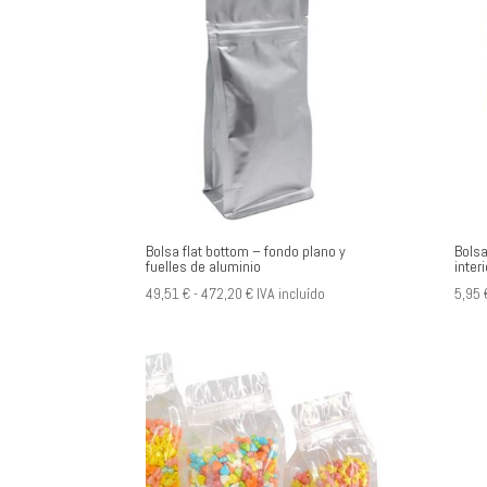
5,83 €
hasta
43,30 €
Bolsa flat bottom – fondo plano y
Bolsa
fuelles de aluminio
interi
Rango
49,51
€
-
472,20
€
IVA incluído
5,95
de
precios:
desde
49,51 €
hasta
472,20 €