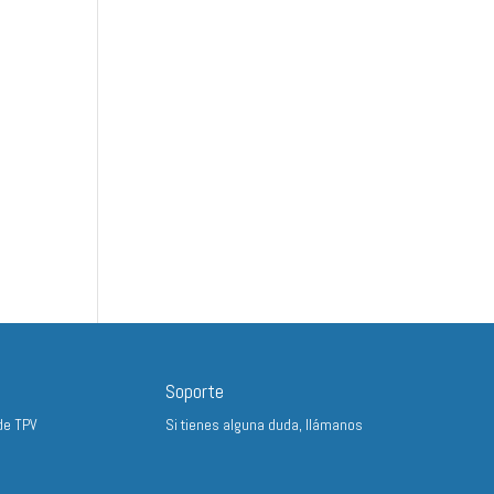
Soporte
de TPV
Si tienes alguna duda, llámanos