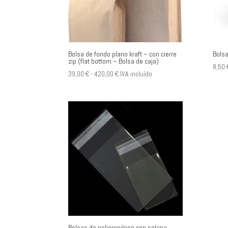
Bolsa de fondo plano kraft – con cierre
Bolsa
zip (flat bottom – Bolsa de caja)
8,50
Rango
39,00
€
-
420,00
€
IVA incluído
de
precios:
desde
39,00 €
hasta
420,00 €
Bolsas de polipropileno con solapa