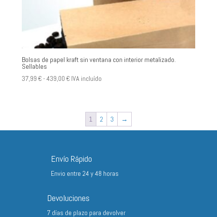
Bolsas de papel kraft sin ventana con interior metalizado.
Sellables
Rango
37,99
€
-
439,00
€
IVA incluído
de
precios:
desde
1
2
3
→
37,99 €
hasta
439,00 €
Envío Rápido
Envio entre 24 y 48 horas
Devoluciones
7 días de plazo para devolver