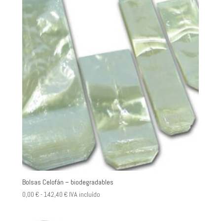
desde
8,50 €
hasta
48,00 €
Bolsas Celofán – biodegradables
Rango
0,00
€
-
142,40
€
IVA incluído
de
precios: