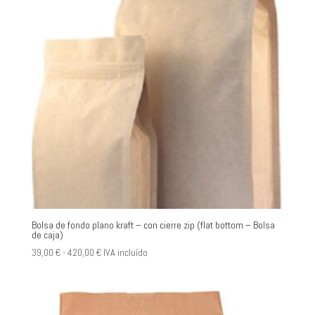
Bolsa de fondo plano kraft – con cierre zip (flat bottom – Bolsa
de caja)
Rango
39,00
€
-
420,00
€
IVA incluído
de
precios:
desde