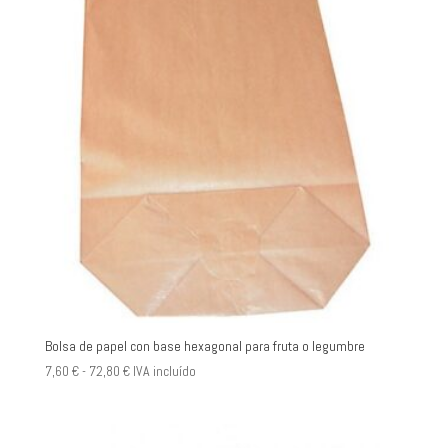
39,00 €
hasta
420,00 €
Bolsa de papel con base hexagonal para fruta o legumbre
Rango
7,60
€
-
72,80
€
IVA incluído
de
precios:
desde