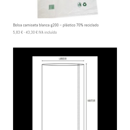
Bolsa camiseta blanca g200 – plástico 70% reciclado
Rango
5,83
€
-
43,30
€
IVA incluído
de
precios:
desde
5,83 €
hasta
43,30 €