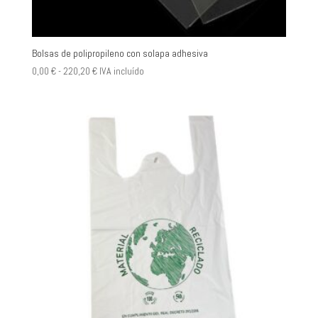
Bolsas de polipropileno con solapa adhesiva
Rango
0,00
€
-
220,20
€
IVA incluído
de
precios:
desde
0,00 €
hasta
220,20 €