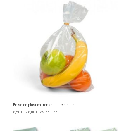
7,60 €
hasta
72,80 €
Bolsa de plástico transparente sin cierre
Rango
8,50
€
-
48,00
€
IVA incluído
de
precios: