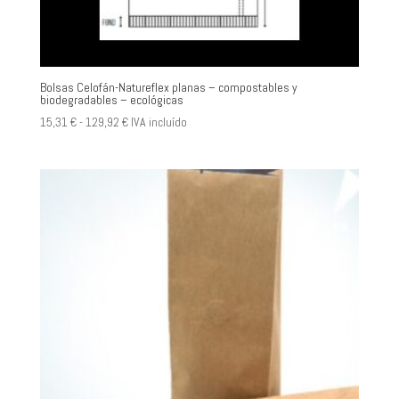
Bolsas Celofán-Natureflex planas – compostables y
biodegradables – ecológicas
Rango
15,31
€
-
129,92
€
IVA incluído
de
precios:
desde
15,31 €
hasta
129,92 €