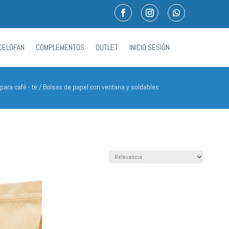
CELOFÁN
COMPLEMENTOS
OUTLET
INICIO SESIÓN
para café - té
/ Bolsas de papel con ventana y soldables