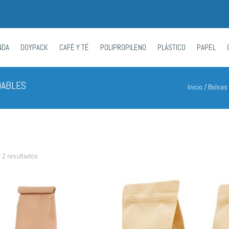
NDA
DOYPACK
CAFÉ Y TÉ
POLIPROPILENO
PLÁSTICO
PAPEL
DABLES
Inicio
/
Bolsas 
 2 resultados