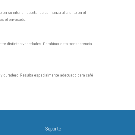
se
pueden
n su interior, aportando confianza al cliente en el
ras el envasado.
elegir
en
la
página
entre distintas variedades. Combinar esta transparencia
de
producto
ro y duradero. Resulta especialmente adecuado para café
Soporte