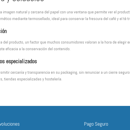
se
pueden
imagen natural y cercana del papel con una ventana que permite ver el producto e
rmético mediante termosellado, ideal para conservar la frescura del café y el té t
elegir
en
ción
la
página
oja del producto, un factor que muchos consumidores valoran a la hora de elegir 
te eficacia a la conservación del contenido.
de
producto
os especializados
smitir cercanía y transparencia en su packaging, sin renunciar a un cierre segu
s, tiendas especializadas y hostelería.
voluciones
Pago Seguro