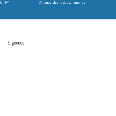
de TPV
Si tienes alguna duda, llámanos
Síguenos