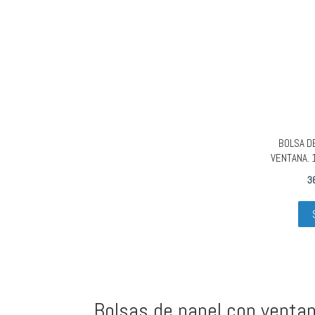
BOLSA DE
VENTANA. 
3
Bolsas de papel con ventan