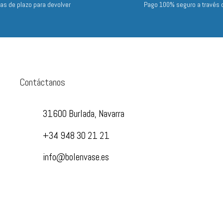
ías de plazo para devolver
Pago 100% seguro a través 
Contáctanos
31600 Burlada, Navarra
+34 948 30 21 21
info@bolenvase.es