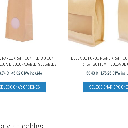
 PAPEL KRAFT CON FILM BIO CON
BOLSA DE FONDO PLANO KRAFT CO
100% BIODEGRADABLE. SELLABLES
(FLAT BOTTOM – BOLSA DE 
Rango
Rango
6,74
€
-
45,32
€
IVA incluído
53,43
€
-
175,25
€
IVA incl
de
Este
de
SELECCIONAR OPCIONES
SELECCIONAR OPCION
precios:
producto
precios:
desde
tiene
desde
36,74 €
múltiples
53,43 €
hasta
variantes.
hasta
45,32 €
Las
175,25 €
a y soldables
opciones