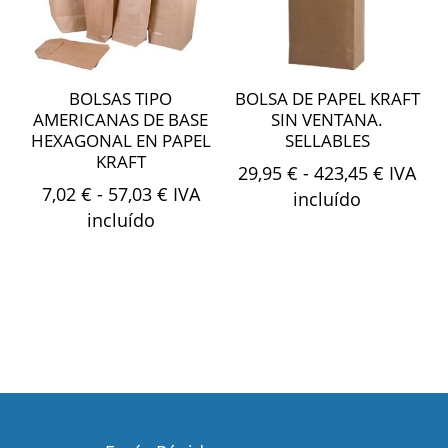
BOLSAS TIPO
BOLSA DE PAPEL KRAFT
AMERICANAS DE BASE
SIN VENTANA.
HEXAGONAL EN PAPEL
SELLABLES
KRAFT
Rango
29,95
€
-
423,45
€
IVA
Rango
7,02
€
-
57,03
€
IVA
de
incluído
de
incluído
precios
precios:
desde
desde
29,95 €
7,02 €
hasta
hasta
423,45 
57,03 €