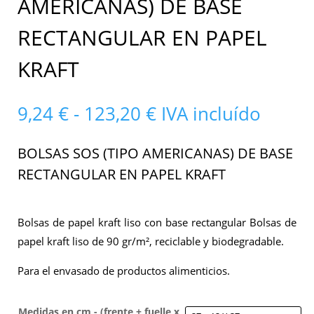
AMERICANAS) DE BASE
RECTANGULAR EN PAPEL
KRAFT
Rango
9,24
€
-
123,20
€
IVA incluído
de
precios:
BOLSAS SOS (TIPO AMERICANAS) DE BASE
desde
RECTANGULAR EN PAPEL KRAFT
9,24 €
hasta
123,20 €
Bolsas de papel kraft liso con base rectangular Bolsas de
papel kraft liso de 90 gr/m², reciclable y biodegradable.
Para el envasado de productos alimenticios.
Medidas en cm - (frente + fuelle x