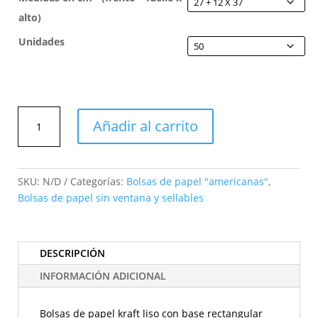
alto)
Unidades
Bolsas
Añadir al carrito
SOS
(tipo
americanas)
de
SKU:
N/D
Categorías:
Bolsas de papel "americanas"
,
base
Bolsas de papel sin ventana y sellables
rectangular
en
papel
DESCRIPCIÓN
kraft
INFORMACIÓN ADICIONAL
cantidad
Bolsas de papel kraft liso con base rectangular