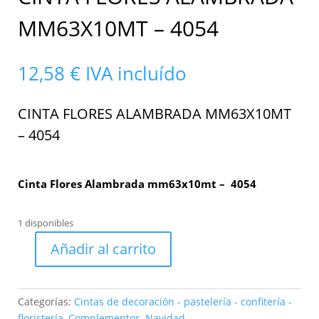
MM63X10MT – 4054
12,58
€
IVA incluído
CINTA FLORES ALAMBRADA MM63X10MT
– 4054
Cinta Flores Alambrada mm63x10mt – 4054
1 disponibles
Añadir al carrito
Cinta
Flores
Alambrada
Categorías:
Cintas de decoración - pastelería - confitería -
mm63x10mt
floristería
,
Complementos
,
Navidad