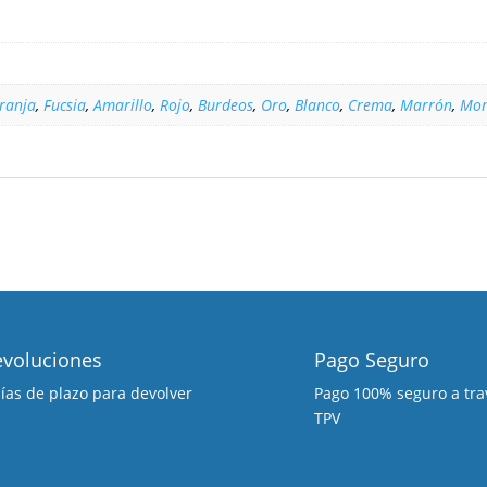
ranja
,
Fucsia
,
Amarillo
,
Rojo
,
Burdeos
,
Oro
,
Blanco
,
Crema
,
Marrón
,
Mor
voluciones
Pago Seguro
días de plazo para devolver
Pago 100% seguro a tra
TPV