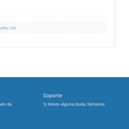
ado
,
Lila
Soporte
vés de
Si tienes alguna duda, llámanos