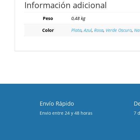
Información adicional
Peso
0,48 kg
Color
Plata
,
Azul
,
Rosa
,
Verde Oscuro
,
Na
Envío Rápido
De
Envio entre 24 y 48 horas
7 