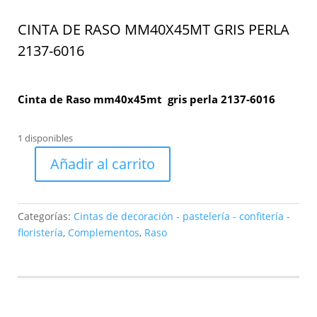
CINTA DE RASO MM40X45MT GRIS PERLA
2137-6016
Cinta de Raso mm40x45mt gris perla 2137-6016
1 disponibles
Añadir al carrito
Cinta
de
Raso
Categorías:
Cintas de decoración - pastelería - confitería -
mm40x45mt
floristería
,
Complementos
,
Raso
gris
perla
2137-
6016
cantidad