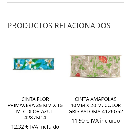
color
verde-
4127G29
PRODUCTOS RELACIONADOS
cantidad
CINTA FLOR
CINTA AMAPOLAS
PRIMAVERA 25 MM X 15
40MM X 20 M. COLOR
M. COLOR AZUL-
GRIS PALOMA-4126G52
4287M14
11,90
€
IVA incluído
12,32
€
IVA incluído