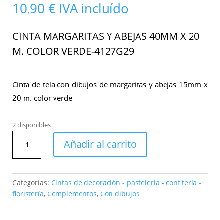
10,90
€
IVA incluído
CINTA MARGARITAS Y ABEJAS 40MM X 20
M. COLOR VERDE-4127G29
Cinta de tela con dibujos de margaritas y abejas 15mm x
20 m. color verde
2 disponibles
Cinta
Añadir al carrito
margaritas
y
abejas
40mm
Categorías:
Cintas de decoración - pastelería - confitería -
x
floristería
,
Complementos
,
Con dibujos
20
m.