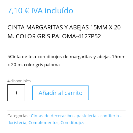
7,10
€
IVA incluído
CINTA MARGARITAS Y ABEJAS 15MM X 20
M. COLOR GRIS PALOMA-4127P52
5Cinta de tela con dibujos de margaritas y abejas 15mm
x 20 m. color gris paloma
4 disponibles
Cinta
Añadir al carrito
margaritas
y
abejas
15mm
Categorías:
Cintas de decoración - pastelería - confitería -
x
floristería
,
Complementos
,
Con dibujos
20