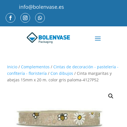
info@bolenvase.es
Inicio
/
Complementos
/
Cintas de decoración - pastelería -
confitería - floristería
/
Con dibujos
/ Cinta margaritas y
abejas 15mm x 20 m. color gris paloma-4127P52