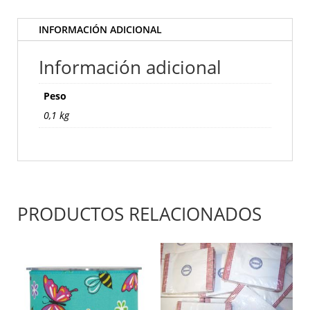
m.
color
INFORMACIÓN ADICIONAL
gris
paloma-
Información adicional
4127P52
cantidad
Peso
0,1 kg
PRODUCTOS RELACIONADOS