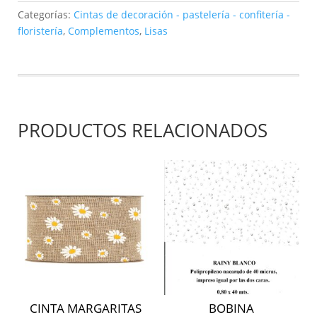
Alambrada
Categorías:
Cintas de decoración - pastelería - confitería -
mm38x25mt
floristería
,
Complementos
,
Lisas
-
azul
2157-
23
cantidad
PRODUCTOS RELACIONADOS
CINTA MARGARITAS
BOBINA