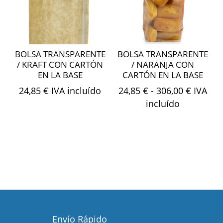
BOLSA TRANSPARENTE
BOLSA TRANSPARENTE
/ KRAFT CON CARTÓN
/ NARANJA CON
EN LA BASE
CARTÓN EN LA BASE
Rango
24,85
€
IVA incluído
24,85
€
-
306,00
€
IVA
de
incluído
precios
desde
24,85 €
hasta
306,00 
Envío Rápido