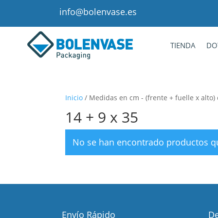
info@bolenvase.es
TIENDA
DO
Inicio
/ Medidas en cm - (frente + fuelle x alto)
14 + 9 x 35
No se han encontrado productos qu
Envío Rápido
De