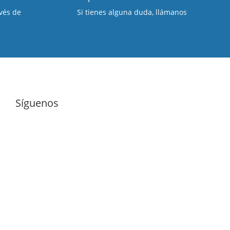
vés de
Si tienes alguna duda, llámanos
Síguenos