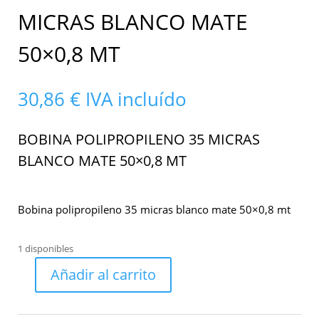
MICRAS BLANCO MATE
50×0,8 MT
30,86
€
IVA incluído
BOBINA POLIPROPILENO 35 MICRAS
BLANCO MATE 50×0,8 MT
Bobina polipropileno 35 micras blanco mate 50×0,8 mt
1 disponibles
Añadir al carrito
Bobina
polipropileno
35