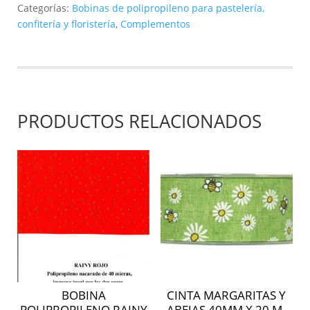
Categorías:
Bobinas de polipropileno para pastelería,
micras
confitería y floristería
,
Complementos
blanco
mate
50x0,8
mt
cantidad
PRODUCTOS RELACIONADOS
BOBINA
CINTA MARGARITAS Y
POLIPROPILENO RAINY
ABEJAS 40MM X 20 M.