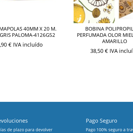
MAPOLAS 40MM X 20 M.
BOBINA POLIPROPI
GRIS PALOMA-4126G52
PERFUMADA OLOR MIE
AMARILLO
,90
€
IVA incluído
38,50
€
IVA inclu
voluciones
Pago Seguro
días de plazo para devolver
Pago 100% seguro a tra