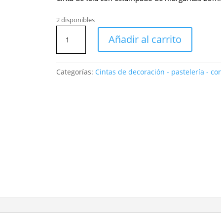
2 disponibles
Cinta
Añadir al carrito
flor
primavera
25
Categorías:
Cintas de decoración - pastelería - conf
mm
x
15
m.
color
rosa-
4287M03
cantidad