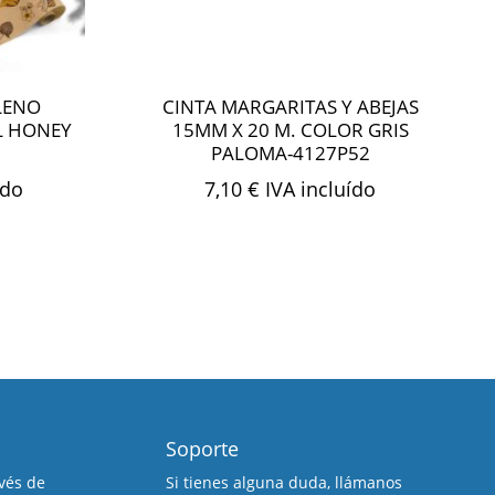
LENO
CINTA MARGARITAS Y ABEJAS
L HONEY
15MM X 20 M. COLOR GRIS
PALOMA-4127P52
ído
7,10
€
IVA incluído
Soporte
vés de
Si tienes alguna duda, llámanos