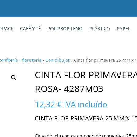
YPACK
CAFÉ Y TÉ
POLIPROPILENO
PLÁSTICO
PAPEL
nfitería - floristería
/
Con dibujos
/ Cinta flor primavera 25 mm x 
CINTA FLOR PRIMAVERA
ROSA- 4287M03
12,32
€
IVA incluído
CINTA FLOR PRIMAVERA 25 MM X 1
Cinta de tela con estampado de margaritas 25m