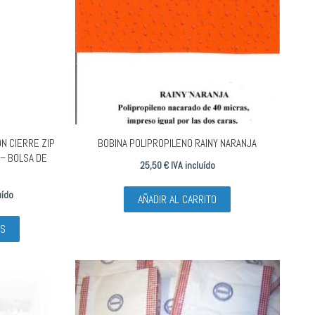
N CIERRE ZIP
BOBINA POLIPROPILENO RAINY NARANJA
 – BOLSA DE
25,50
€
IVA incluído
uído
AÑADIR AL CARRITO
Este
ES
producto
tiene
múltiples
variantes.
Las