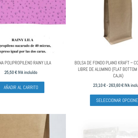
NA POLIPROPILENO RAINY LILA
BOLSA DE FONDO PLANO KRAFT – CO
LIBRE DE ALUMINIO (FLAT BOTTOM
25,50
€
IVA incluído
CAJA)
Rango
23,10
€
-
263,60
€
IVA incl
AÑADIR AL CARRITO
de
SELECCIONAR OPCION
precios:
desde
23,10 €
hasta
263,60 €