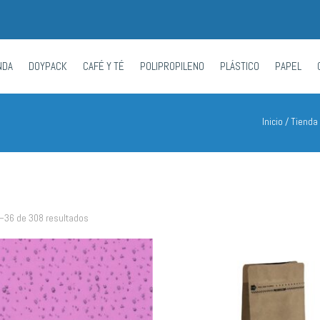
NDA
DOYPACK
CAFÉ Y TÉ
POLIPROPILENO
PLÁSTICO
PAPEL
Inicio
/
Tienda
–36 de 308 resultados