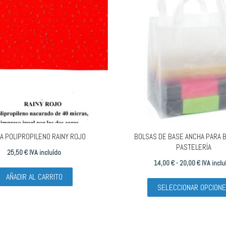
66,52 €
A POLIPROPILENO RAINY ROJO
BOLSAS DE BASE ANCHA PARA 
PASTELERÍA
25,50
€
IVA incluído
Rango
14,00
€
-
20,00
€
IVA inclu
de
AÑADIR AL CARRITO
SELECCIONAR OPCION
precios:
desde
14,00 €