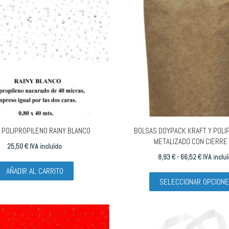
opciones
se
pueden
elegir
en
la
página
de
producto
 POLIPROPILENO RAINY BLANCO
BOLSAS DOYPACK KRAFT Y POLI
METALIZADO CON CIERRE 
25,50
€
IVA incluído
Rango
8,93
€
-
66,52
€
IVA inclu
de
AÑADIR AL CARRITO
SELECCIONAR OPCION
precios:
desde
8,93 €
hasta