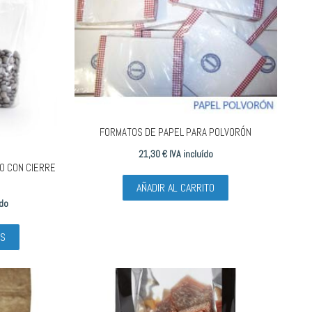
opciones
se
pueden
elegir
en
la
página
FORMATOS DE PAPEL PARA POLVORÓN
de
producto
21,30
€
IVA incluído
O CON CIERRE
AÑADIR AL CARRITO
ído
Este
ES
producto
tiene
múltiples
variantes.
Las