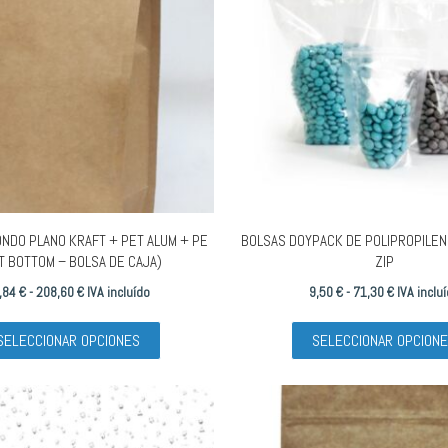
ONDO PLANO KRAFT + PET ALUM + PE
BOLSAS DOYPACK DE POLIPROPILEN
T BOTTOM – BOLSA DE CAJA)
ZIP
Rango
Rango
,84
€
-
208,60
€
IVA incluído
9,50
€
-
71,30
€
IVA inclu
de
Este
de
SELECCIONAR OPCIONES
SELECCIONAR OPCION
precios:
producto
precios:
desde
tiene
desde
16,84 €
múltiples
9,50 €
hasta
variantes.
hasta
208,60 €
Las
71,30 €