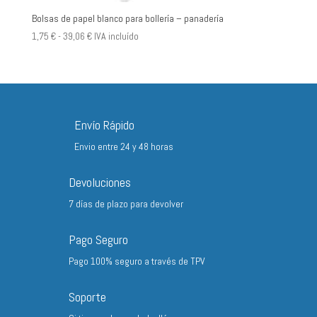
Bolsas de papel blanco para bollería – panadería
Rango
1,75
€
-
39,06
€
IVA incluído
de
precios:
desde
1,75 €
hasta
Envío Rápido
39,06 €
Envio entre 24 y 48 horas
Devoluciones
7 días de plazo para devolver
Pago Seguro
Pago 100% seguro a través de TPV
Soporte