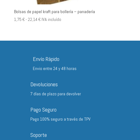
Bolsas de papel kraft para bollería – panadería
Rango
1,75
€
-
22,14
€
IVA incluído
de
precios:
desde
1,75 €
hasta
Envío Rápido
22,14 €
Envio entre 24 y 48 horas
Devoluciones
7 días de plazo para devolver
Pago Seguro
Pago 100% seguro a través de TPV
Soporte