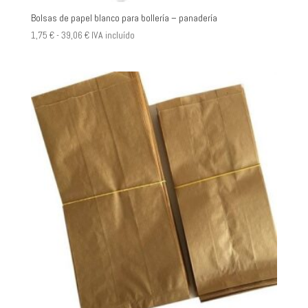
Bolsas de papel blanco para bollería – panadería
Rango
1,75
€
-
39,06
€
IVA incluído
de
precios:
desde
1,75 €
hasta
39,06 €