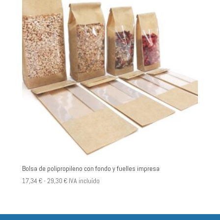
Bolsa de polipropileno con fondo y fuelles impresa
Rango
17,34
€
-
29,30
€
IVA incluído
de
precios:
desde