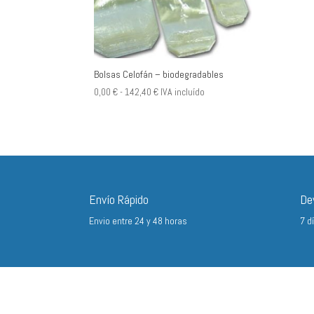
Bolsas Celofán – biodegradables
Rango
0,00
€
-
142,40
€
IVA incluído
de
precios:
desde
0,00 €
hasta
142,40 €
Envío Rápido
De
Envio entre 24 y 48 horas
7 d