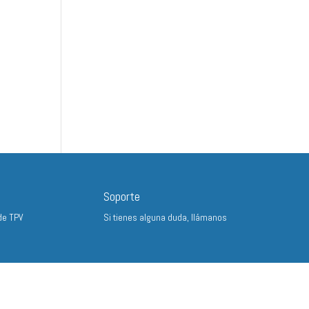
Soporte
de TPV
Si tienes alguna duda, llámanos