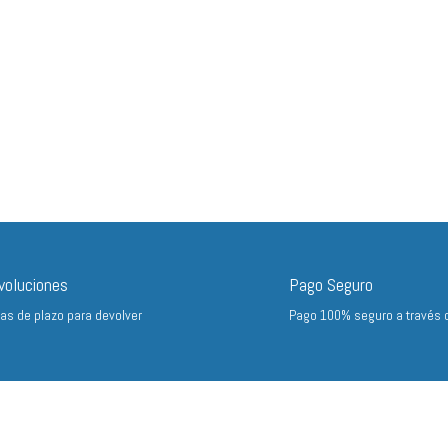
voluciones
Pago Seguro
ías de plazo para devolver
Pago 100% seguro a través 