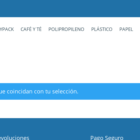
YPACK
CAFÉ Y TÉ
POLIPROPILENO
PLÁSTICO
PAPEL
e coincidan con tu selección.
voluciones
Pago Seguro