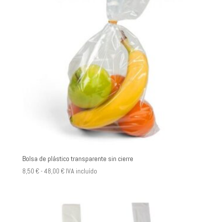
Bolsa de plástico transparente sin cierre
Rango
8,50
€
-
48,00
€
IVA incluído
de
precios:
desde
8,50 €