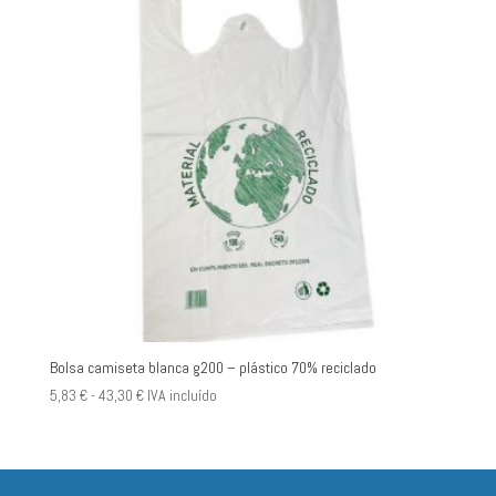
hasta
48,00 €
Bolsa camiseta blanca g200 – plástico 70% reciclado
Rango
5,83
€
-
43,30
€
IVA incluído
de
precios:
desde
5,83 €