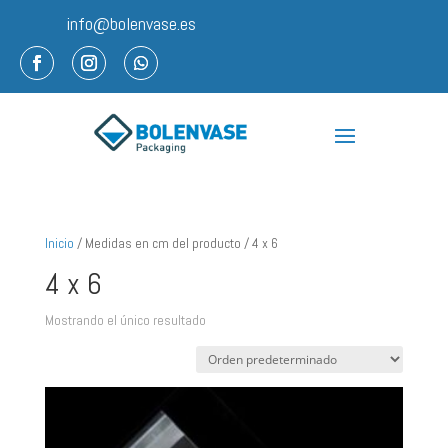
info@bolenvase.es
Inicio
/ Medidas en cm del producto / 4 x 6
4 x 6
Mostrando el único resultado