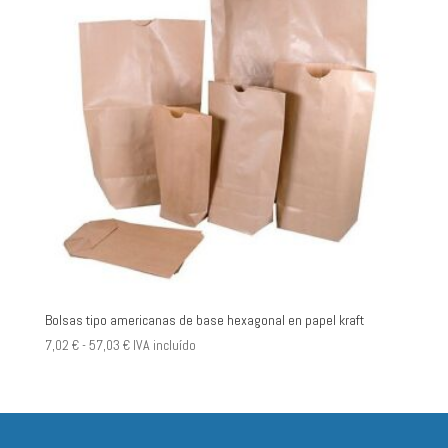
Bolsas tipo americanas de base hexagonal en papel kraft
Rango
7,02
€
-
57,03
€
IVA incluído
de
precios:
desde
7,02 €