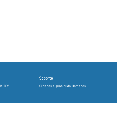
Soporte
de TPV
Si tienes alguna duda, llámanos