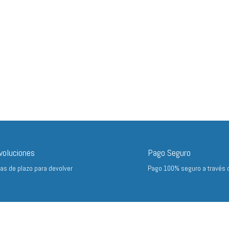
voluciones
Pago Seguro
ías de plazo para devolver
Pago 100% seguro a través 