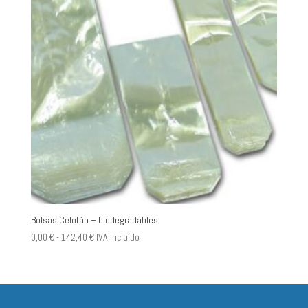
Bolsas Celofán – biodegradables
Rango
0,00
€
-
142,40
€
IVA incluído
de
precios:
desde
0,00 €