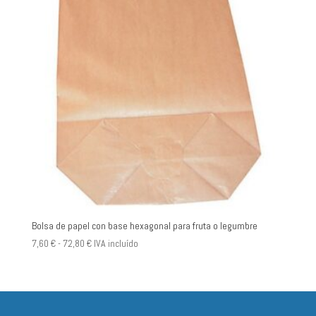
Bolsa de papel con base hexagonal para fruta o legumbre
Rango
7,60
€
-
72,80
€
IVA incluído
de
precios:
desde
7,60 €