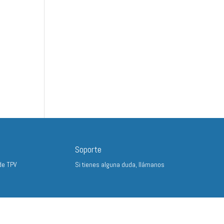
Soporte
de TPV
Si tienes alguna duda, llámanos