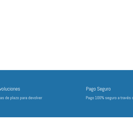
voluciones
Pago Seguro
ías de plazo para devolver
Pago 100% seguro a través 