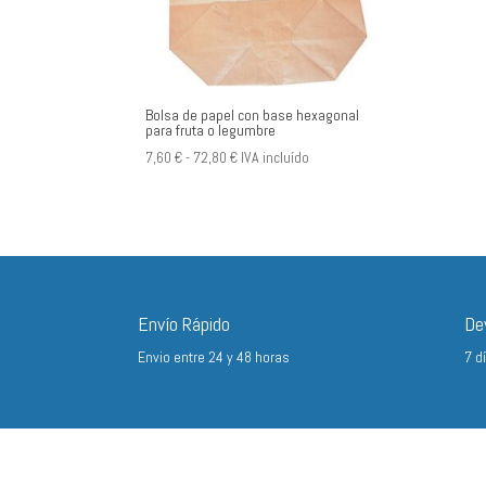
Bolsa de papel con base hexagonal
para fruta o legumbre
Rango
7,60
€
-
72,80
€
IVA incluído
de
precios:
desde
7,60 €
hasta
72,80 €
Envío Rápido
De
Envio entre 24 y 48 horas
7 d