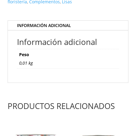
15
floristería
,
Complementos
,
Lisas
m.
color
silver-
INFORMACIÓN ADICIONAL
4325M40
cantidad
Información adicional
Peso
0,01 kg
PRODUCTOS RELACIONADOS