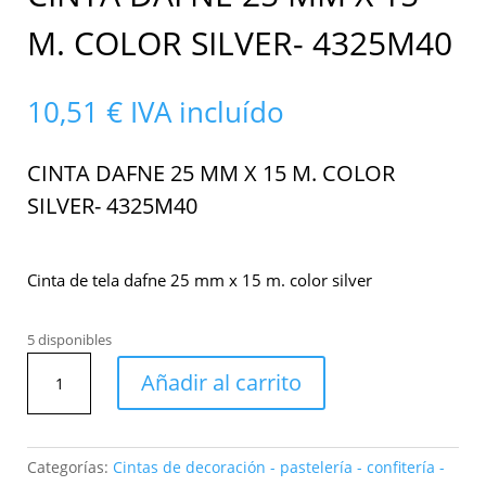
M. COLOR SILVER- 4325M40
10,51
€
IVA incluído
CINTA DAFNE 25 MM X 15 M. COLOR
SILVER- 4325M40
Cinta de tela dafne 25 mm x 15 m. color silver
5 disponibles
Cinta
Añadir al carrito
dafne
25
mm
x
Categorías:
Cintas de decoración - pastelería - confitería -