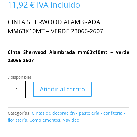
11,92
€
IVA incluído
CINTA SHERWOOD ALAMBRADA
MM63X10MT – VERDE 23066-2607
Cinta Sherwood Alambrada mm63x10mt – verde
23066-2607
7 disponibles
Cinta
Añadir al carrito
Sherwood
Alambrada
mm63x10mt
-
Categorías:
Cintas de decoración - pastelería - confitería -
verde
floristería
,
Complementos
,
Navidad
23066-
2607