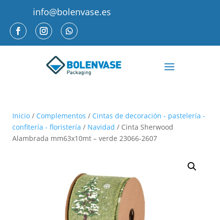
info@bolenvase.es
Inicio
/
Complementos
/
Cintas de decoración - pastelería -
confitería - floristería
/
Navidad
/ Cinta Sherwood
Alambrada mm63x10mt – verde 23066-2607