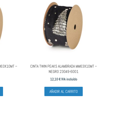
M63X10MT –
CINTA TWIN PEAKS ALAMBRADA MM63X10MT –
NEGRO 23049-6001
12,10
€
IVA incluído
AÑADIR AL CARRITO