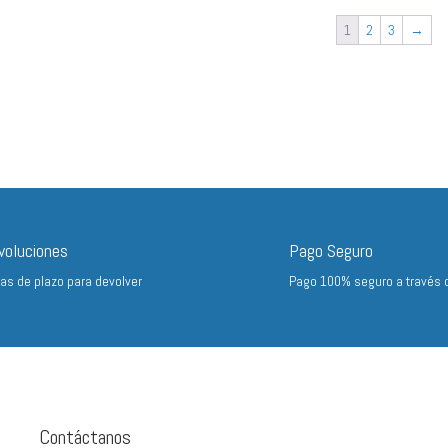
1
2
3
→
voluciones
Pago Seguro
ías de plazo para devolver
Pago 100% seguro a través 
Contáctanos