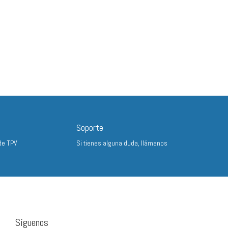
Soporte
de TPV
Si tienes alguna duda, llámanos
Síguenos