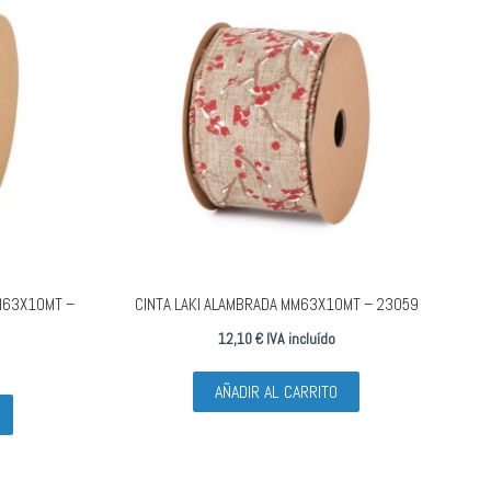
M63X10MT –
CINTA LAKI ALAMBRADA MM63X10MT – 23059
12,10
€
IVA incluído
AÑADIR AL CARRITO