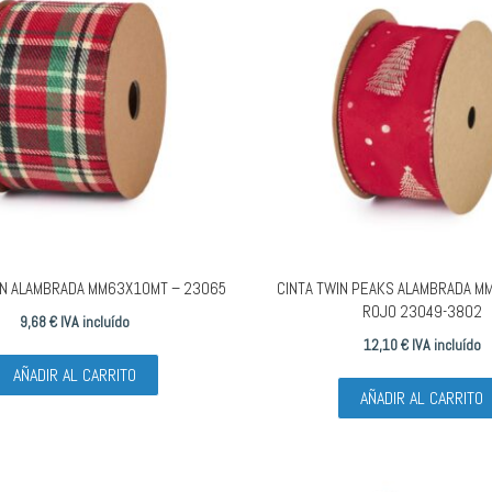
IN ALAMBRADA MM63X10MT – 23065
CINTA TWIN PEAKS ALAMBRADA M
ROJO 23049-3802
9,68
€
IVA incluído
12,10
€
IVA incluído
AÑADIR AL CARRITO
AÑADIR AL CARRITO