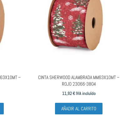
M63X10MT –
CINTA SHERWOOD ALAMBRADA MM63X10MT –
ROJO 23066-3804
11,92
€
IVA incluído
AÑADIR AL CARRITO