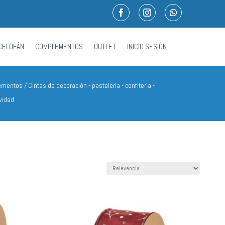
CELOFÁN
COMPLEMENTOS
OUTLET
INICIO SESIÓN
ementos
/
Cintas de decoración - pastelería - confitería -
vidad