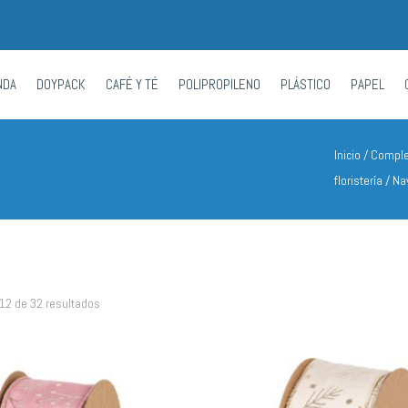
NDA
DOYPACK
CAFÉ Y TÉ
POLIPROPILENO
PLÁSTICO
PAPEL
Inicio
/
Compl
floristería
/ Na
12 de 32 resultados