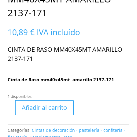
2137-171
10,89
€
IVA incluído
CINTA DE RASO MM40X45MT AMARILLO
2137-171
Cinta de Raso mm40x45mt amarillo 2137-171
1 disponibles
Añadir al carrito
Cinta
de
Raso
Categorías:
Cintas de decoración - pastelería - confitería -
mm40x45mt