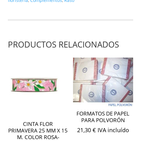
floristería
,
Complementos
,
Raso
amarillo
2137-
171
cantidad
PRODUCTOS RELACIONADOS
FORMATOS DE PAPEL
PARA POLVORÓN
CINTA FLOR
21,30
€
IVA incluído
PRIMAVERA 25 MM X 15
M. COLOR ROSA-