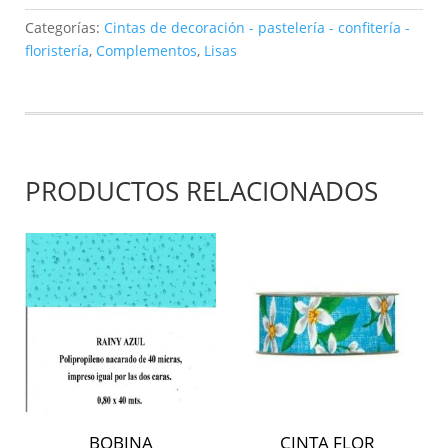
mm38x20mt
-
Categorías:
Cintas de decoración - pastelería - confitería -
azul
floristería
,
Complementos
,
Lisas
oscuro
2063G
07
cantidad
PRODUCTOS RELACIONADOS
BOBINA
CINTA FLOR