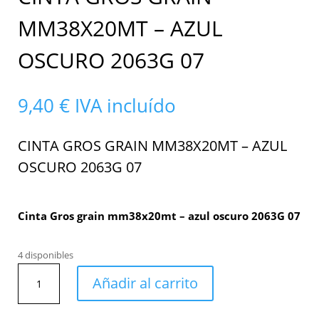
MM38X20MT – AZUL
OSCURO 2063G 07
9,40
€
IVA incluído
CINTA GROS GRAIN MM38X20MT – AZUL
OSCURO 2063G 07
Cinta Gros grain mm38x20mt – azul oscuro 2063G 07
4 disponibles
Cinta
Añadir al carrito
Gros
grain