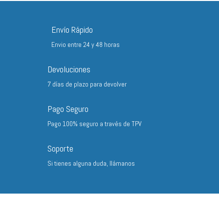
desde
23,10 €
hasta
Envío Rápido
263,60 €
Envio entre 24 y 48 horas
Devoluciones
7 días de plazo para devolver
Pago Seguro
Pago 100% seguro a través de TPV
Soporte
Si tienes alguna duda, llámanos