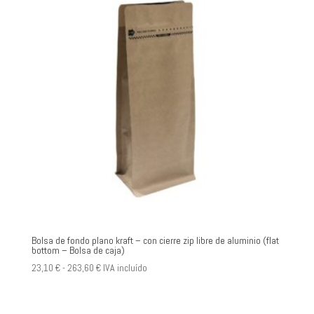
Bolsa de fondo plano kraft – con cierre zip libre de aluminio (flat
bottom – Bolsa de caja)
Rango
23,10
€
-
263,60
€
IVA incluído
de
precios: