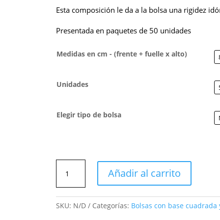
Esta composición le da a la bolsa una rigidez id
Presentada en paquetes de 50 unidades
Medidas en cm - (frente + fuelle x alto)
Unidades
Elegir tipo de bolsa
Bolsas
Añadir al carrito
SOS
Glossy
con
SKU:
N/D
Categorías:
Bolsas con base cuadrada y
fondo