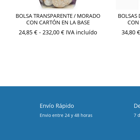
BOLSA TRANSPARENTE / MORADO
BOLSAS 
CON CARTÓN EN LA BASE
CON 
Rango
24,85
€
-
232,00
€
IVA incluído
34,80
de
precios:
desde
24,85 €
hasta
232,00 €
Envío Rápido
De
Envio entre 24 y 48 horas
7 