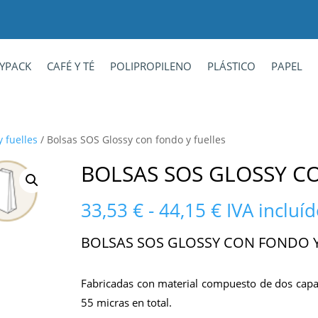
YPACK
CAFÉ Y TÉ
POLIPROPILENO
PLÁSTICO
PAPEL
 fuelles
/ Bolsas SOS Glossy con fondo y fuelles
BOLSAS SOS GLOSSY C
Rango
33,53
€
-
44,15
€
IVA incluí
de
precios:
BOLSAS SOS GLOSSY CON FONDO Y
desde
33,53 €
Fabricadas con material compuesto de dos capas
hasta
44,15 €
55 micras en total.