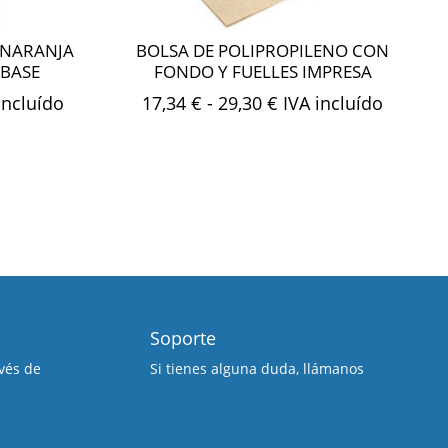
 NARANJA
BOLSA DE POLIPROPILENO CON
 BASE
FONDO Y FUELLES IMPRESA
go
Rango
incluído
17,34
€
-
29,30
€
IVA incluído
de
os:
precios:
e
desde
5 €
17,34 €
a
hasta
00 €
29,30 €
Soporte
vés de
Si tienes alguna duda, llámanos