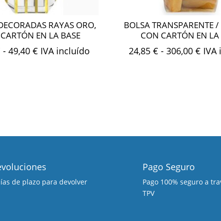
DECORADAS RAYAS ORO,
BOLSA TRANSPARENTE /
CARTÓN EN LA BASE
CON CARTÓN EN LA
Rango
Ran
€
-
49,40
€
IVA incluído
24,85
€
-
306,00
€
IVA 
de
de
precios:
preci
desde
desd
34,80 €
24,8
hasta
hast
49,40 €
306,
voluciones
Pago Seguro
días de plazo para devolver
Pago 100% seguro a tra
TPV