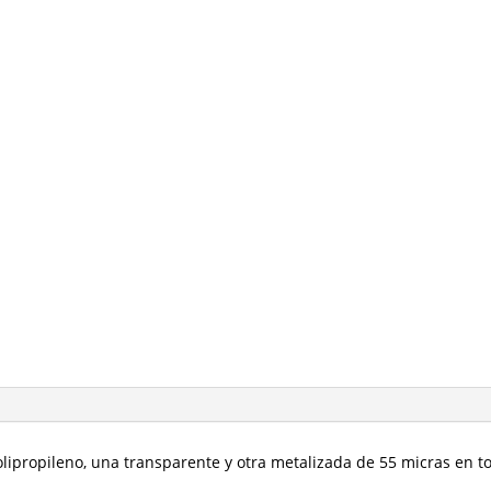
y
fuelles
cantidad
ipropileno, una transparente y otra metalizada de 55 micras en to