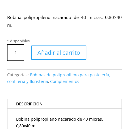
Bobina polipropileno nacarado de 40 micras. 0,80×40
m.
5 disponibles
Bobina
Añadir al carrito
polipropileno
Pearly
doble
110
Categorías:
Bobinas de polipropileno para pastelería,
rosa-
confitería y floristería
,
Complementos
verde
cantidad
DESCRIPCIÓN
Bobina polipropileno nacarado de 40 micras.
0,80x40 m.