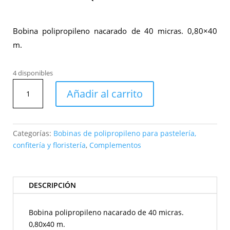
Bobina polipropileno nacarado de 40 micras. 0,80×40
m.
4 disponibles
Bobina
Añadir al carrito
polipropileno
Pearly
doble
106
Categorías:
Bobinas de polipropileno para pastelería,
verde
confitería y floristería
,
Complementos
bosque-
manzana
cantidad
DESCRIPCIÓN
Bobina polipropileno nacarado de 40 micras.
0,80x40 m.