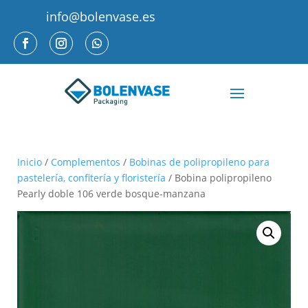
info@bolenvase.es
Inicio
/
Complementos
/
Bobinas de polipropileno para
pastelería, confitería y floristería
/ Bobina polipropileno
Pearly doble 106 verde bosque-manzana