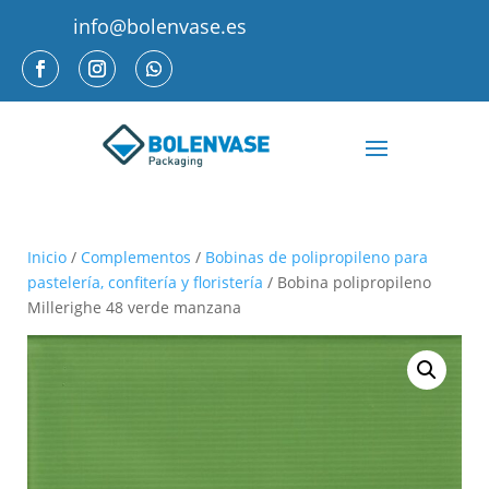
info@bolenvase.es
Inicio
/
Complementos
/
Bobinas de polipropileno para
pastelería, confitería y floristería
/ Bobina polipropileno
Millerighe 48 verde manzana