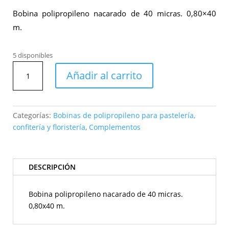
Bobina polipropileno nacarado de 40 micras. 0,80×40
m.
5 disponibles
Bobina
Añadir al carrito
polipropileno
Millerighe
48
verde
Categorías:
Bobinas de polipropileno para pastelería,
manzana
confitería y floristería
,
Complementos
cantidad
DESCRIPCIÓN
Bobina polipropileno nacarado de 40 micras.
0,80x40 m.