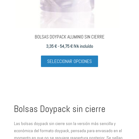
de
producto
BOLSAS DOYPACK ALUMINIO SIN CIERRE
Rango
3,35
€
-
54,75
€
IVA incluído
de
Este
SELECCIONAR OPCIONES
precios:
producto
desde
tiene
3,35 €
múltiples
hasta
variantes.
54,75 €
Las
opciones
Bolsas Doypack sin cierre
se
pueden
Las bolsas doypack sin cierre son la versión más sencilla y
elegir
económica del formato doypack, pensada para envasado en el
en
momento en que no se requiere reapertura posterior. Se sellan