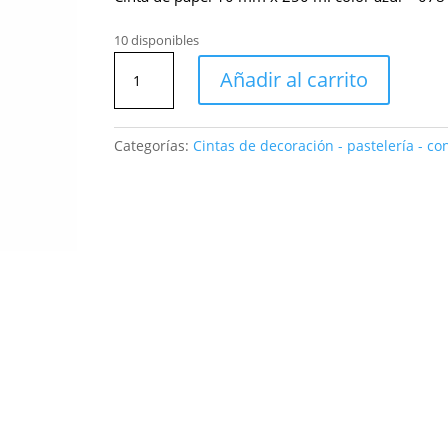
10 disponibles
Cinta
Añadir al carrito
de
papel
10
Categorías:
Cintas de decoración - pastelería - conf
mm
x
250
m.
color
azul
-
078-
732-
35
cantidad