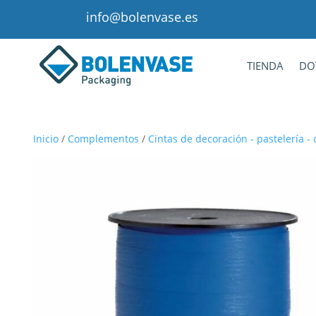
info@bolenvase.es
TIENDA
DO
Inicio
/
Complementos
/
Cintas de decoración - pastelería - co