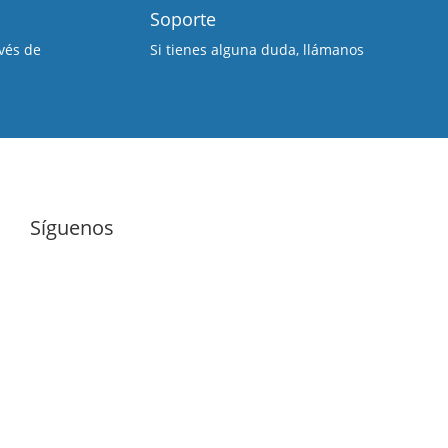
Soporte
vés de
Si tienes alguna duda, llámanos
Síguenos