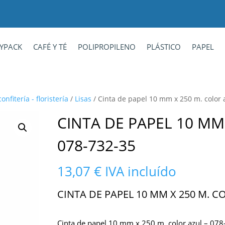
YPACK
CAFÉ Y TÉ
POLIPROPILENO
PLÁSTICO
PAPEL
nfitería - floristería
/
Lisas
/ Cinta de papel 10 mm x 250 m. color 
CINTA DE PAPEL 10 MM
078-732-35
13,07
€
IVA incluído
CINTA DE PAPEL 10 MM X 250 M. CO
Cinta de papel 10 mm x 250 m. color azul – 07