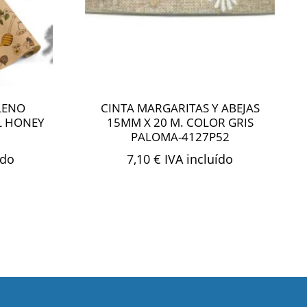
LENO
CINTA MARGARITAS Y ABEJAS
L HONEY
15MM X 20 M. COLOR GRIS
PALOMA-4127P52
ído
7,10
€
IVA incluído