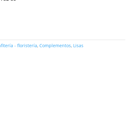
itería - floristería
,
Complementos
,
Lisas