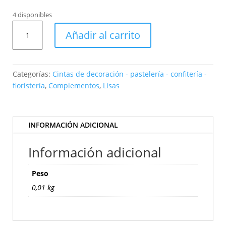
4 disponibles
Bobina
Añadir al carrito
de
9mt
x
720mm
Categorías:
Cintas de decoración - pastelería - confitería -
Ajedrez
floristería
,
Complementos
,
Lisas
Verde
3821
29
INFORMACIÓN ADICIONAL
cantidad
Información adicional
Peso
0,01 kg