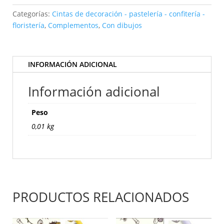
Cream
mm25x15mt-
Categorías:
Cintas de decoración - pastelería - confitería -
3527
floristería
,
Complementos
,
Con dibujos
M02
cantidad
INFORMACIÓN ADICIONAL
Información adicional
Peso
0,01 kg
PRODUCTOS RELACIONADOS