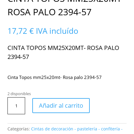
ROSA PALO 2394-57
17,72
€
IVA incluído
CINTA TOPOS MM25X20MT- ROSA PALO
2394-57
Cinta Topos mm25x20mt- Rosa palo 2394-57
2 disponibles
Cinta
Añadir al carrito
Topos
mm25x20mt-
Rosa
palo
Categorías:
Cintas de decoración - pastelería - confitería -