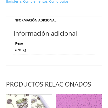
2394-
floristería
,
Complementos
,
Con dibujos
57
cantidad
INFORMACIÓN ADICIONAL
Información adicional
Peso
0,01 kg
PRODUCTOS RELACIONADOS