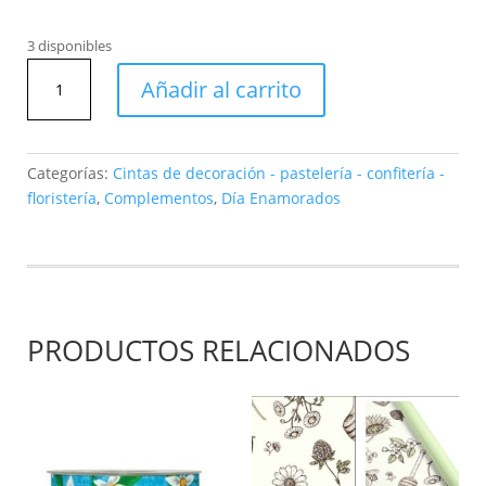
3 disponibles
Cinta
Añadir al carrito
Corazones
mm63x10mt
-
rojo
Categorías:
Cintas de decoración - pastelería - confitería -
4297-
floristería
,
Complementos
,
Día Enamorados
08
cantidad
PRODUCTOS RELACIONADOS