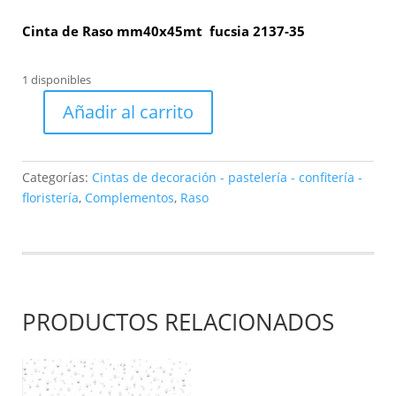
Cinta de Raso mm40x45mt fucsia 2137-35
1 disponibles
Añadir al carrito
Cinta
de
Raso
Categorías:
Cintas de decoración - pastelería - confitería -
mm40x45mt
floristería
,
Complementos
,
Raso
fucsia
2137-
35
cantidad
PRODUCTOS RELACIONADOS