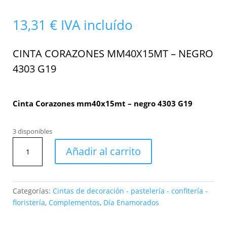
13,31
€
IVA incluído
CINTA CORAZONES MM40X15MT – NEGRO
4303 G19
Cinta Corazones mm40x15mt – negro 4303 G19
3 disponibles
Cinta
Añadir al carrito
Corazones
mm40x15mt
-
negro
Categorías:
Cintas de decoración - pastelería - confitería -
4303
floristería
,
Complementos
,
Día Enamorados
G19
cantidad